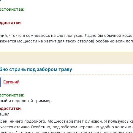
стоинства:
достатки:
ний, что-то я сомневаюсь на счет лопухов. Ладно бы обычной коси
кажется мощности не хватит для таких стволов) особенно если ло
бно стричь под забором траву
Евгений
стоинства:
ный и недорогой триммер
достатки:
нашел
сей, ничего подобного. Мощности хватает с лихвой. Я пользуюсь 
чается отлично.Особенно, под забором нереально удобно конечно с
льную. А то раньше приходилось ещё руками рвать, ну в перчатках