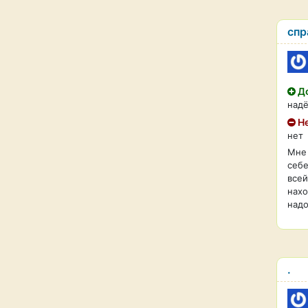
спр
До
над
Не
нет
Мне 
себе
всей
нахо
надо
.