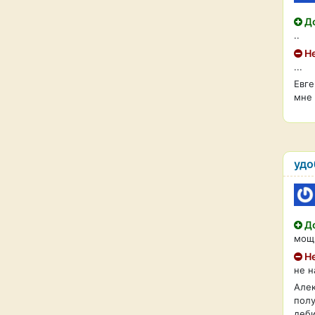
До
..
Не
...
Евге
мне 
удо
До
мощ
Не
не 
Алек
полу
деби