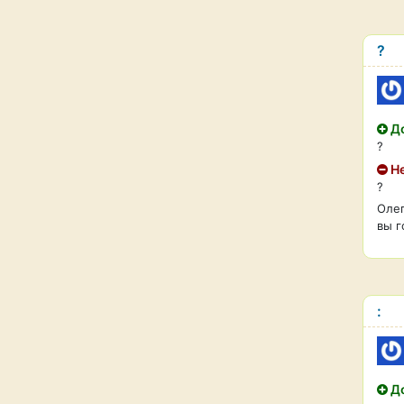
?
До
?
Не
?
Олег
вы г
:
До