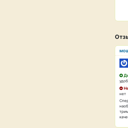
Отз
мо
До
удо
Не
нет
Спер
наоб
трим
каче