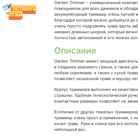
Garden Trimmer – универсальный компак
помощником для всех дачников и облада
ОСТАВИТЬ
аккумуляторный триммер очень легкий и
ОТЗЫВ
благодаря которой можно добраться до в
очень просто подровнять траву вдоль за
никаких длинных шнуров, которые вечно 
полностью автономный и его можно исп
Описание
Garden Trimmer имеет мощный двигатель
в создании красивого газона, а также дл
любым сорняками, а также с сухой трав
позволяет скошенной траве и мусору лет
Корпус триммера выполнен из качествен
страшны. Удобная телескопическая ручк
компактные размеры позволяют не заним
В отличие от других тяжелых триммеров
триммер очень прост в применении, с ни
косил траву. Руки и спина при его испол
небольшой вес.