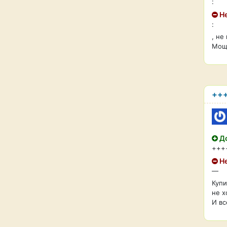
:
Не
:
, не
Мощн
++
До
+++
Не
—
Купи
не х
И вс