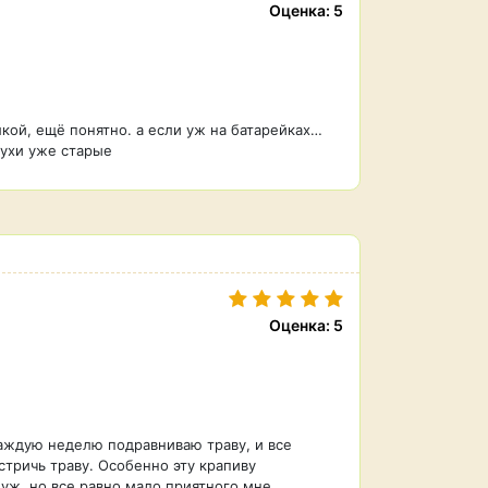
Оценка: 5
лкой, ещё понятно. а если уж на батарейках…
пухи уже старые
Оценка: 5
каждую неделю подравниваю траву, и все
тричь траву. Особенно эту крапиву
 уж, но все равно мало приятного мне