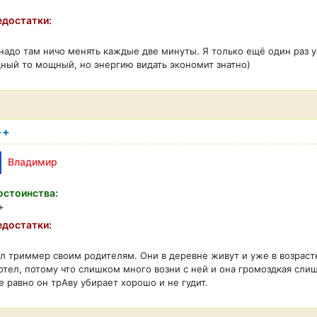
достатки:
 надо там ничо менять каждые две минуты. Я только ещё один раз 
ый то мощный, но энергию видать экономит знатно)
++
Владимир
стоинства:
+
достатки:
л триммер своим родителям. Они в деревне живут и уже в возрасте
отел, потому что слишком много возни с ней и она громоздкая сл
е равно он трАву убирает хорошо и не гудит.