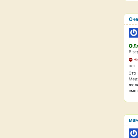
Оче
До
В зе
Не
нет
Это 
Меду
жела
смот
мам