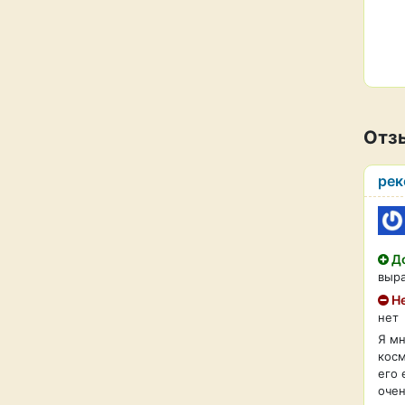
Отз
рек
До
выра
Не
нет
Я мн
косм
его 
очен