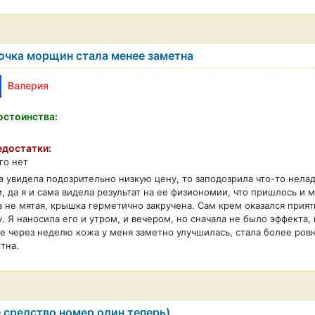
очка морщин стала менее заметна
Валерия
стоинства:
достатки:
го нет
а увидела подозрительно низкую цену, то заподозрила что-то нелад
, да я и сама видела результат на ее физиономии, что пришлось и м
 не мятая, крышка герметично закручена. Сам крем оказался прият
. Я наносила его и утром, и вечером, но сначала не было эффекта,
е через неделю кожа у меня заметно улучшилась, стала более ров
тна.
 средство номер один теперь)