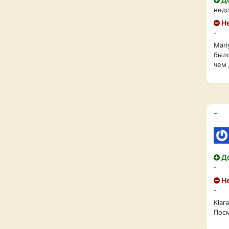
нед
Не
-
Mari
было
чем 
-
До
-
Не
-
Klar
Посм