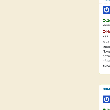
До
мол
Не
нет
Мне 
моло
Поль
оста
обал
трид
сам
До