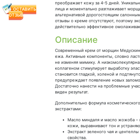
преображает кожу за 4-5 дней. Уникаль
лица и моментально разглаживает морщи
ОСТАВИТЬ
альтернативой дорогостоящим салонным
ОТЗЫВ
отзывы о креме отсутствуют, поэтому эк
действительно эффективное омолажива
Описание
Современный крем от морщин Медускин 
ежа. Активные компоненты, словно ласт
не изменяя мимику. А низкомолекулярна
коллагеном стимулирует выработку эласт
становится гладкой, холеной и подтянут
предупреждает появление новых заломо
Достаточно нанести на проблемные учас
виден результат.
Дополнительно формула косметического
экстрактами:
Масло миндаля и масло жожоба – 
кожи, выравнивают тон и устраня
Экстракт зеленого чая и центеллы
свойства.