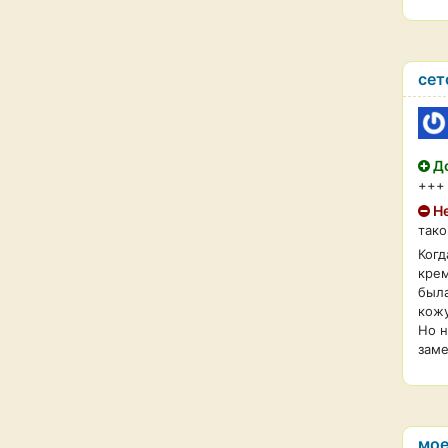
сет
До
+++
Не
тако
Когд
крем
была
кожу
Но н
заме
мое