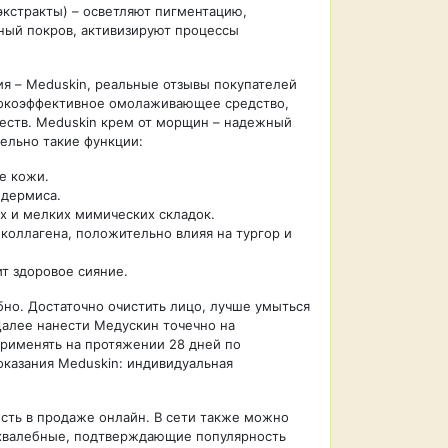
экстракты) – осветляют пигментацию,
ный покров, активизируют процессы
я – Meduskin, реальные отзывы покупателей
сокоэффективное омолаживающее средство,
ществ. Meduskin крем от морщин – надежный
ельно такие функции:
е кожи.
идермиса.
х и мелких мимических складок.
коллагена, положительно влияя на тургор и
т здоровое сияние.
бно. Достаточно очистить лицо, лучше умыться
Далее нанести Медускин точечно на
Применять на протяжении 28 дней по
казания Meduskin: индивидуальная
ть в продаже онлайн. В сети также можно
 хвалебные, подтверждающие популярность