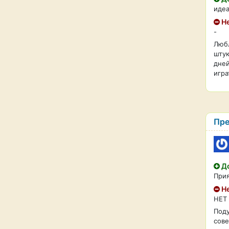
иде
Не
-
Любл
штук
дней
игра
Пре
До
Прия
Не
НЕТ
Поду
сове