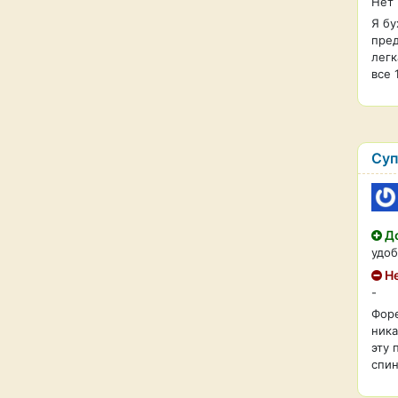
Нет
Я бу
пред
легк
все 
Суп
До
удоб
Не
-
Форе
ника
эту 
спин