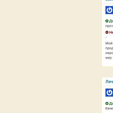
До
проч
Не
-
Мой 
прод
неро
ему 
Леч
До
Каче