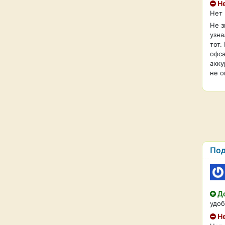
Не
Нет
Не з
узна
тот.
офса
акку
не о
Под
До
удоб
Не