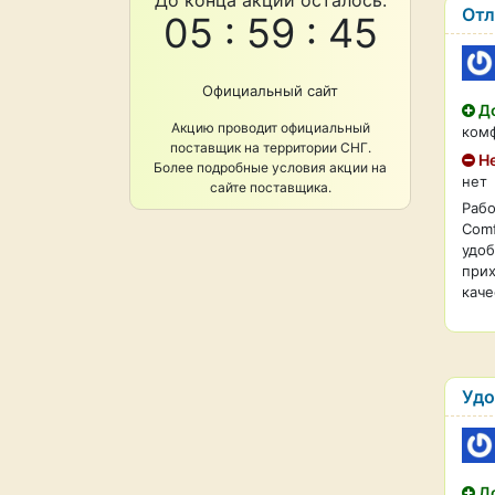
До конца акции осталось:
Отл
05 : 59 : 44
Официальный сайт
До
Акцию проводит официальный
ком
поставщик на территории СНГ.
Не
Более подробные условия акции на
нет
сайте поставщика.
Рабо
Comf
удоб
прих
каче
Удо
До