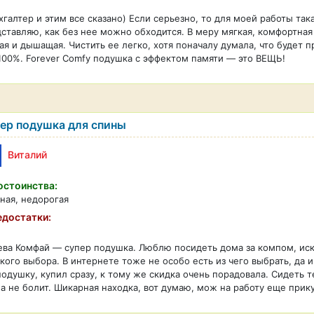
хгалтер и этим все сказано) Если серьезно, то для моей работы та
ставляю, как без нее можно обходится. В меру мягкая, комфортная 
ая и дышащая. Чистить ее легко, хотя поначалу думала, что будет 
100%. Forever Comfy подушка с эффектом памяти — это ВЕЩЬ!
ер подушка для спины
Виталий
стоинства:
ная, недорогая
достатки:
ва Комфай — супер подушка. Люблю посидеть дома за компом, иска
кого выбора. В интернете тоже не особо есть из чего выбрать, д
подушку, купил сразу, к тому же скидка очень порадовала. Сидеть 
а не болит. Шикарная находка, вот думаю, мож на работу еще прик