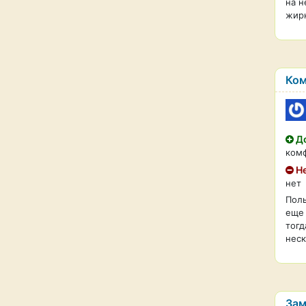
на н
жир
Ком
До
комф
Не
нет
Поль
еще 
тогд
неск
Зам