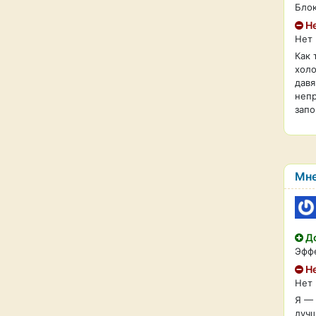
Блок
Не
Нет
Как 
холо
давя
непр
запо
Мне
До
Эффе
Не
Нет
Я — 
лучш