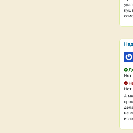
удал
куша
само
Над
До
Нет 
Не
Нет
А мн
срок
дела
не л
исче