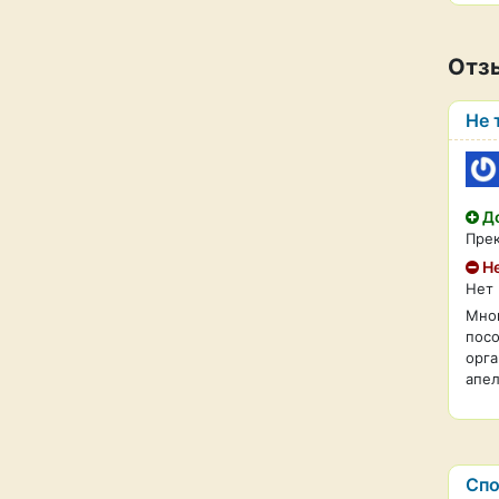
Отз
Не 
До
Прек
Не
Нет
Мног
посо
орга
апел
Спо