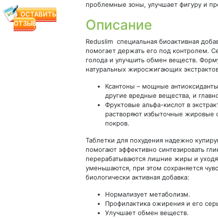
проблемные зоны, улучшает фигуру и п
ОСТАВИТЬ
Описание
ОТЗЫВ
Reduslim специальная биоактивная добав
помогает держать его под контролем. С
голода и улучшить обмен веществ. Форм
натуральных жиросжигающих экстрактов
Ксантоны – мощные антиоксиданты,
другие вредные вещества, и главн
Фруктовые альфа-кислот в экстрак
растворяют избыточные жировые о
покров.
Таблетки для похудения надежно купиру
помогают эффективно синтезировать гли
перерабатываются лишние жиры и уходят
уменьшаются, при этом сохраняется чувс
биологически активная добавка:
Нормализует метаболизм.
Профилактика ожирения и его сер
Улучшает обмен веществ.