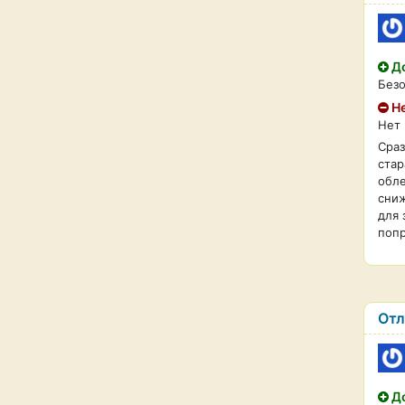
До
Безо
Не
Нет
Сраз
стар
обле
сниж
для 
попр
Отл
До