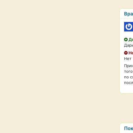
Вра
До
Дари
Не
Нет
Прин
того
по с
посл
Пок