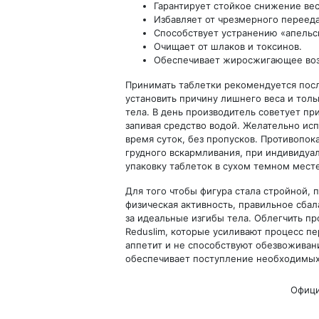
Гарантирует стойкое снижение вес
Избавляет от чрезмерного перееда
Способствует устранению «апельс
Очищает от шлаков и токсинов.
Обеспечивает жиросжигающее воз
Принимать таблетки рекомендуется посл
установить причину лишнего веса и тол
тела. В день производитель советует пр
запивая средство водой. Желательно исп
время суток, без пропусков. Противопо
грудного вскармливания, при индивидуа
упаковку таблеток в сухом темном месте
Для того чтобы фигура стала стройной, п
физическая активность, правильное сба
за идеальные изгибы тела. Облегчить п
Reduslim, которые усиливают процесс 
аппетит и не способствуют обезвоживан
обеспечивает поступление необходимых
Офици