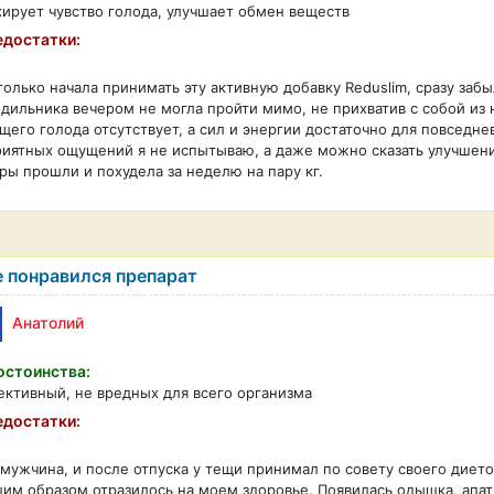
ирует чувство голода, улучшает обмен веществ
достатки:
только начала принимать эту активную добавку Reduslim, сразу заб
дильника вечером не могла пройти мимо, не прихватив с собой из н
щего голода отсутствует, а сил и энергии достаточно для повседне
иятных ощущений я не испытываю, а даже можно сказать улучшени
ры прошли и похудела за неделю на пару кг.
 понравился препарат
Анатолий
стоинства:
ктивный, не вредных для всего организма
достатки:
мужчина, и после отпуска у тещи принимал по совету своего дието
им образом отразилось на моем здоровье. Появилась одышка, апат