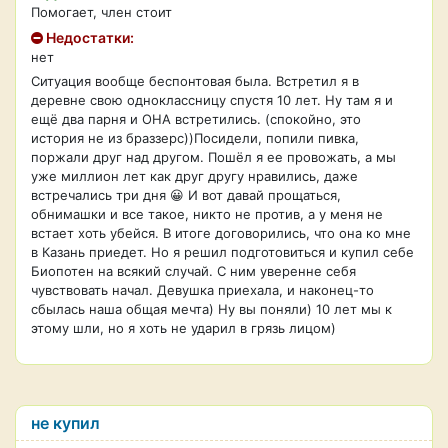
Помогает, член стоит
Недостатки:
нет
Ситуация вообще беспонтовая была. Встретил я в
деревне свою одноклассницу спустя 10 лет. Ну там я и
ещё два парня и ОНА встретились. (спокойно, это
история не из браззерс))Посидели, попили пивка,
поржали друг над другом. Пошёл я ее провожать, а мы
уже миллион лет как друг другу нравились, даже
встречались три дня 😀 И вот давай прощаться,
обнимашки и все такое, никто не против, а у меня не
встает хоть убейся. В итоге договорились, что она ко мне
в Казань приедет. Но я решил подготовиться и купил себе
Биопотен на всякий случай. С ним уверенне себя
чувствовать начал. Девушка приехала, и наконец-то
сбылась наша общая мечта) Ну вы поняли) 10 лет мы к
этому шли, но я хоть не ударил в грязь лицом)
не купил